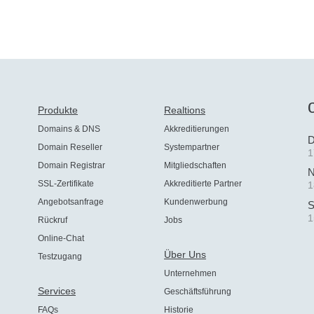
Produkte
Realtions
Domains & DNS
Akkreditierungen
D
Domain Reseller
Systempartner
1
Domain Registrar
Mitgliedschaften
N
SSL-Zertifikate
Akkreditierte Partner
1
Angebotsanfrage
Kundenwerbung
S
1
Rückruf
Jobs
Online-Chat
Über Uns
Testzugang
Unternehmen
Services
Geschäftsführung
FAQs
Historie