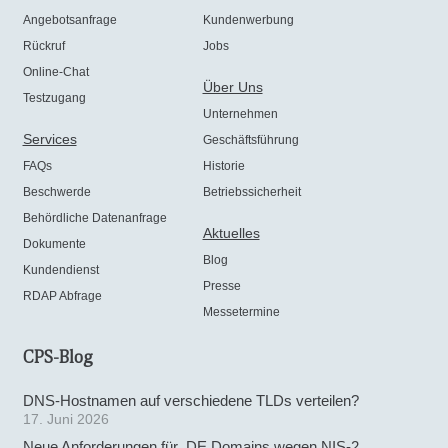
Angebotsanfrage
Kundenwerbung
Rückruf
Jobs
Online-Chat
Über Uns
Testzugang
Unternehmen
Services
Geschäftsführung
FAQs
Historie
Beschwerde
Betriebssicherheit
Behördliche Datenanfrage
Aktuelles
Dokumente
Blog
Kundendienst
Presse
RDAP Abfrage
Messetermine
CPS-Blog
DNS-Hostnamen auf verschiedene TLDs verteilen?
17. Juni 2026
Neue Anforderungen für .DE Domains wegen NIS-2