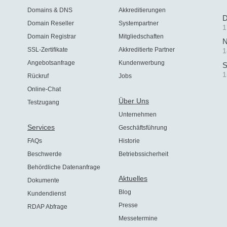
Domains & DNS
Akkreditierungen
D
Domain Reseller
Systempartner
1
Domain Registrar
Mitgliedschaften
N
SSL-Zertifikate
Akkreditierte Partner
1
Angebotsanfrage
Kundenwerbung
S
1
Rückruf
Jobs
Online-Chat
Über Uns
Testzugang
Unternehmen
Services
Geschäftsführung
FAQs
Historie
Beschwerde
Betriebssicherheit
Behördliche Datenanfrage
Aktuelles
Dokumente
Blog
Kundendienst
Presse
RDAP Abfrage
Messetermine