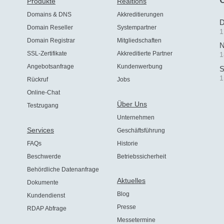
Produkte
Realtions
Domains & DNS
Akkreditierungen
D
Domain Reseller
Systempartner
1
Domain Registrar
Mitgliedschaften
N
SSL-Zertifikate
Akkreditierte Partner
1
Angebotsanfrage
Kundenwerbung
S
1
Rückruf
Jobs
Online-Chat
Über Uns
Testzugang
Unternehmen
Services
Geschäftsführung
FAQs
Historie
Beschwerde
Betriebssicherheit
Behördliche Datenanfrage
Aktuelles
Dokumente
Blog
Kundendienst
Presse
RDAP Abfrage
Messetermine